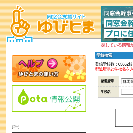
探している情報
学校検索
登録学校数：65662校
都道府県と学校名を
都道府県
学校名
[広告]