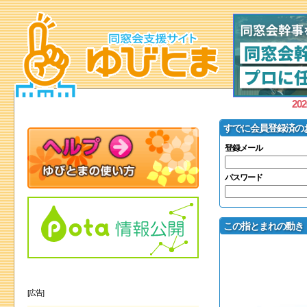
2026
すでに会員登録済の
登録メール
パスワード
この指とまれの動
[広告]