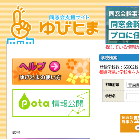
探している情報
学校検索
登録学校数：65662校
都道府県と学校名を
都道府県
学校名
[広告]