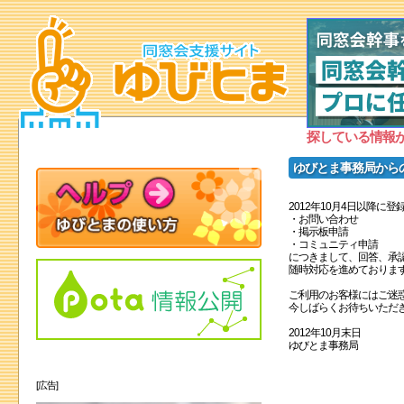
探している情報
ゆびとま事務局から
2012年10月4日以降に
・お問い合わせ
・掲示板申請
・コミュニティ申請
につきまして、回答、承
随時対応を進めておりま
ご利用のお客様にはご迷
今しばらくお待ちいただ
2012年10月末日
ゆびとま事務局
[広告]