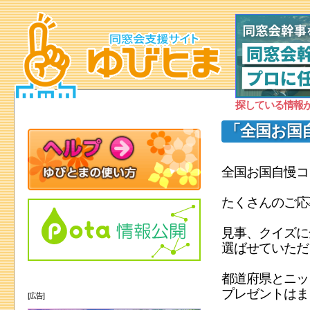
探している情報
「全国お国
全国お国自慢コ
たくさんのご応
見事、クイズに
選ばせていただ
都道府県とニッ
プレゼントはま
[広告]