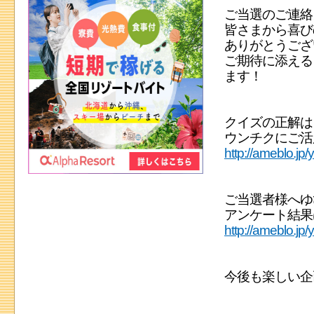
ご当選のご連絡
皆さまから喜び
ありがとうござ
ご期待に添える
ます！
クイズの正解は
ウンチクにご活
http://ameblo.jp
ご当選者様へゆ
アンケート結果
http://ameblo.jp
今後も楽しい企