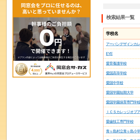
検索結果一覧
学校名
アーバンデザインカ
EYE
愛育養護学校
愛国高等学校
愛国中学校
愛国学園短期大学
愛国学園保育専門学
ＩＣＳカレッジオブ
愛歯技工専門学校
青ヶ島村立青ヶ島小