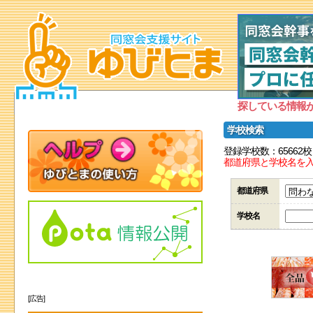
探している情報
学校検索
登録学校数：65662校
都道府県と学校名を
都道府県
学校名
[広告]