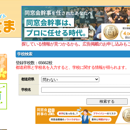
探している情報が見つかるかも。広告掲載のお申し込みも
学校検索
登録学校数：65662校
都道府県と学校名を入力すると、学校に関する情報が得られます。
都道府県
学校名