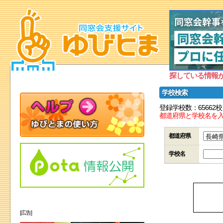
探している情報
学校検索
登録学校数：65662校
都道府県と学校名を
都道府県
学校名
[広告]