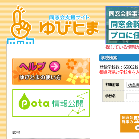
探している情報
学校検索
登録学校数：65662校
都道府県と学校名を
都道府県
学校名
[広告]