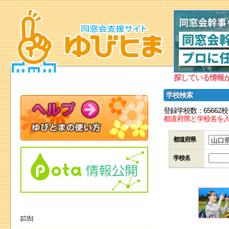
探している情報
学校検索
登録学校数：65662校
都道府県と学校名を
都道府県
学校名
[広告]