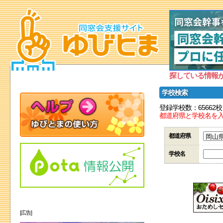
探している情報
学校検索
登録学校数：65662校
都道府県と学校名を
都道府県
学校名
[広告]