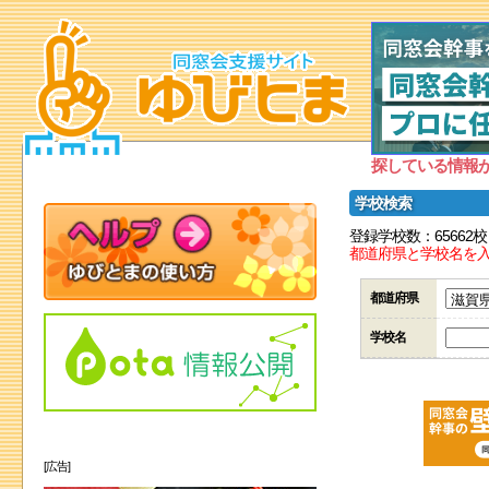
探している情報
学校検索
登録学校数：65662校
都道府県と学校名を
都道府県
学校名
[広告]