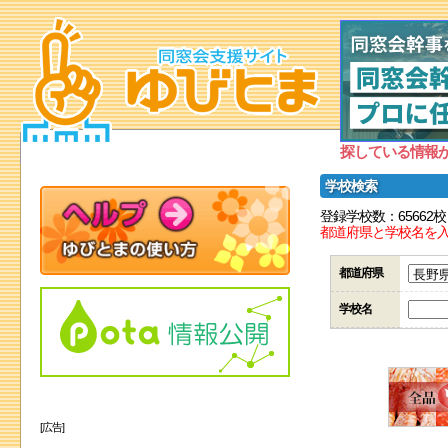
探している情報
学校検索
登録学校数：65662校
都道府県と学校名を
都道府県
学校名
[広告]