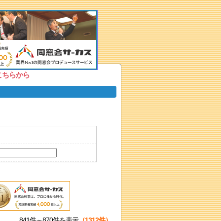
こちらから
841件～870件を表示
（1312件）