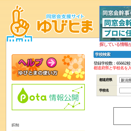
探している情報
学校検索
登録学校数：65662校
都道府県と学校名を
都道府県
学校名
[広告]