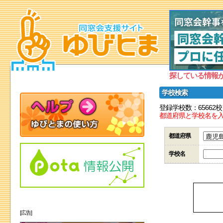
探している情報
学校検索
登録学校数：65662校
都道府県と学校名を
都道府県
学校名
[広告]