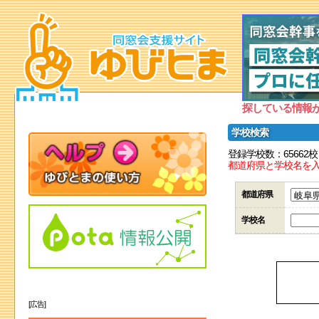
探している情報
学校検索
登録学校数：65662校
都道府県と学校名を
都道府県
学校名
[広告]