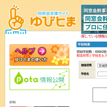
探している情報
学校検索
登録学校数：65662校
都道府県と学校名を
都道府県
学校名
[広告]