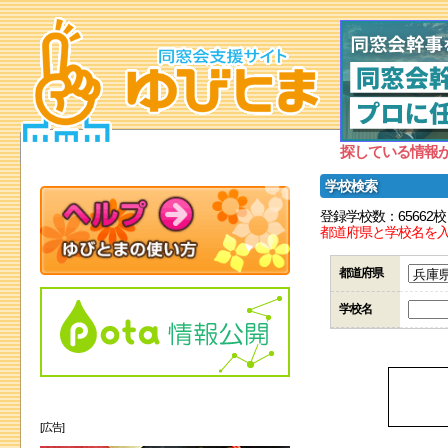
探している情報
学校検索
登録学校数：65662校
都道府県と学校名を
都道府県
学校名
[広告]