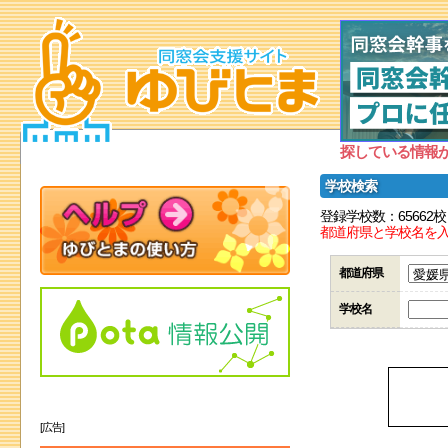
探している情報
学校検索
登録学校数：65662校
都道府県と学校名を
都道府県
学校名
[広告]