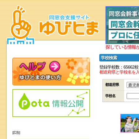
探している情報
学校検索
登録学校数：65662校
都道府県と学校名を
都道府県
学校名
[広告]