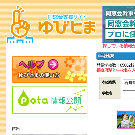
探している情報
学校検索
登録学校数：65662校
都道府県と学校名を
都道府県
学校名
[広告]