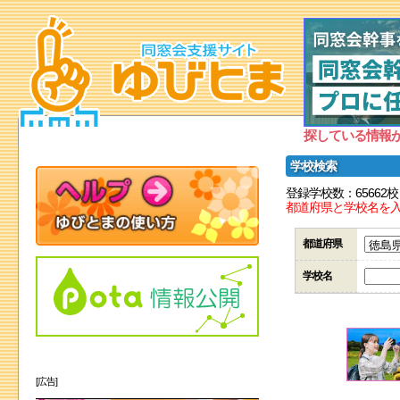
探している情報
学校検索
登録学校数：65662校
都道府県と学校名を
都道府県
学校名
[広告]