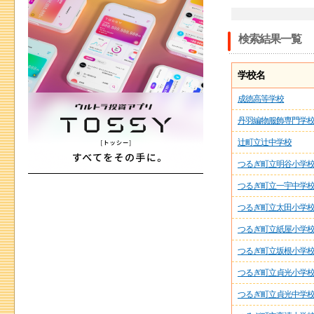
検索結果一覧
学校名
成徳高等学校
丹羽編物服飾専門学
辻町立辻中学校
つるぎ町立明谷小学
つるぎ町立一宇中学
つるぎ町立太田小学
つるぎ町立紙屋小学
つるぎ町立坂根小学
つるぎ町立貞光小学
つるぎ町立貞光中学