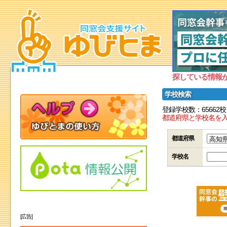
探している情報
学校検索
登録学校数：65662校
都道府県と学校名を
都道府県
学校名
[広告]