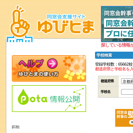
探している情報
学校検索
登録学校数：65662校
都道府県と学校名を
都道府県
学校名
[広告]