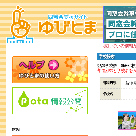
探している情報
学校検索
登録学校数：65662校
都道府県と学校名を
都道府県
学校名
[広告]