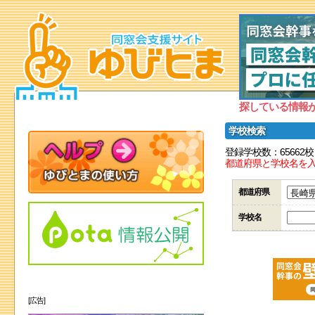
探している情報
学校検索
登録学校数：65662校
都道府県と学校名を
都道府県
学校名
[広告]