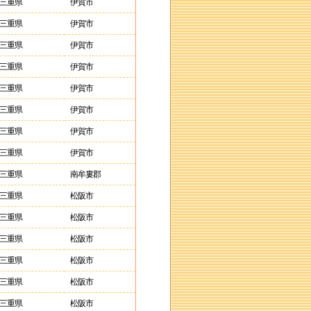
三重県
伊賀市
三重県
伊賀市
三重県
伊賀市
三重県
伊賀市
三重県
伊賀市
三重県
伊賀市
三重県
伊賀市
三重県
伊賀市
三重県
南牟婁郡
三重県
松阪市
三重県
松阪市
三重県
松阪市
三重県
松阪市
三重県
松阪市
三重県
松阪市