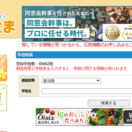
探している情報が見つかるかも。広告掲載のお申し込みも
学校検索
登録学校数：65662校
都道府県と学校名を入力すると、学校に関する情報が得られます。
都道府県
学校名