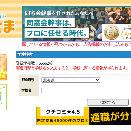
探している情報が見つかるかも。広告掲載のお申し込みも
学校検索
登録学校数：65662校
都道府県と学校名を入力すると、学校に関する情報が得られます。
都道府県
学校名