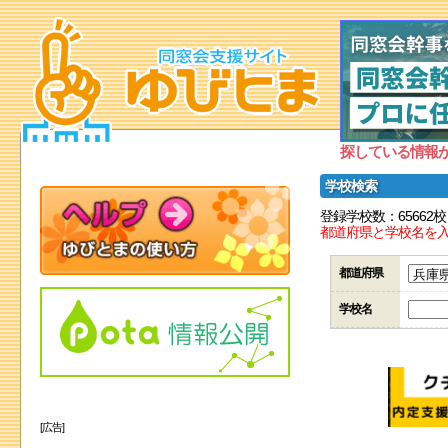
探している情報
学校検索
登録学校数：65662校
都道府県と学校名を
都道府県
学校名
[広告]