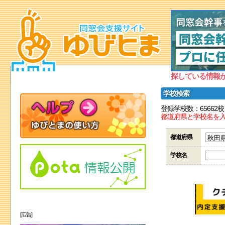
探している情報
学校検索
登録学校数：65662校
都道府県と学校名を
都道府県
学校名
[広告]