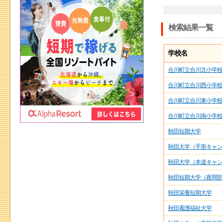
検索結果一覧
学校名
合川町立合川北小学
合川町立合川西小学
合川町立合川東小学
合川町立合川南小学
秋田短期大学
秋田大学（手形キャ
秋田大学（本道キャ
秋田短期大学（夜間
秋田栄養短期大学
秋田看護福祉大学