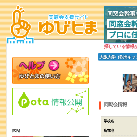
探している情報
大阪大学（吹田キャン
同期会情報
学校名
所在地
[広告]