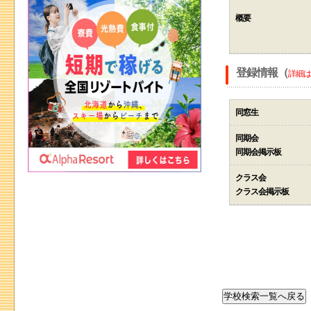
概要
登録情報（
詳細は
同窓生
同期会
同期会掲示板
クラス会
クラス会掲示板