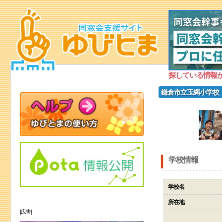
探している情報
鎌倉市立玉縄小学校
学校情報
学校名
所在地
[広告]