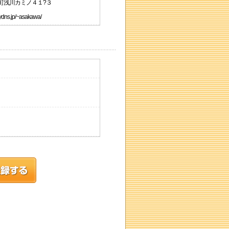
陽町浅川カミノ４１?３
ns.jp/~asakawa/