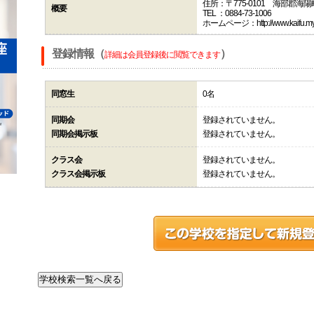
住所：〒775-0101 海部郡海
概要
TEL ：0884-73-1006
ホームページ：http://www.kaifu.myd
登録情報（
）
詳細は会員登録後に閲覧できます
同窓生
0名
同期会
登録されていません。
同期会掲示板
登録されていません。
クラス会
登録されていません。
クラス会掲示板
登録されていません。