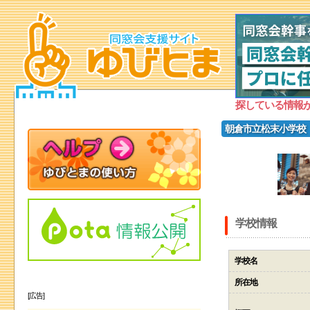
探している情報
朝倉市立松末小学校
学校情報
学校名
所在地
[広告]