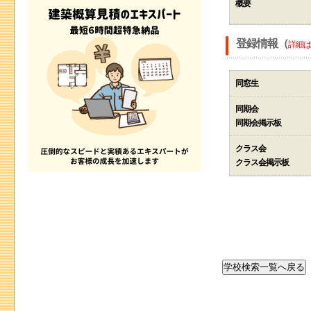
概要
登録情報（
詳細は
同窓生
同期会
同期会掲示板
クラス会
クラス会掲示板