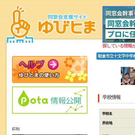
探している情報
朝倉市立十文字中学
学校情報
学校名
所在地
[広告]