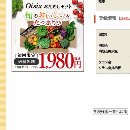
概要
登録情報（
詳細は
同窓生
同期会
同期会掲示板
クラス会
クラス会掲示板