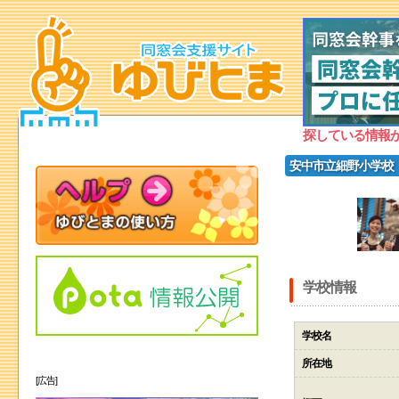
探している情報
安中市立細野小学校
学校情報
学校名
所在地
[広告]