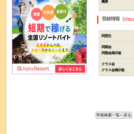
概要
登録情報（
詳細は
同窓生
同期会
同期会掲示板
クラス会
クラス会掲示板