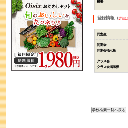
概要
登録情報（
詳細は
同窓生
同期会
同期会掲示板
クラス会
クラス会掲示板