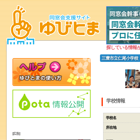
探している情報
三豊市立仁尾小学校
学校情報
学校名
所在地
[広告]