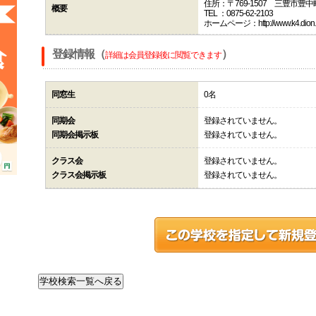
住所：〒769-1507 三豊市豊
概要
TEL ：0875-62-2103
ホームページ：http://www.k4.dion.n
登録情報（
）
詳細は会員登録後に閲覧できます
同窓生
0名
同期会
登録されていません。
同期会掲示板
登録されていません。
クラス会
登録されていません。
クラス会掲示板
登録されていません。