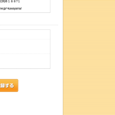
中町岡本１８８?１
e.jp/~kuwayama/