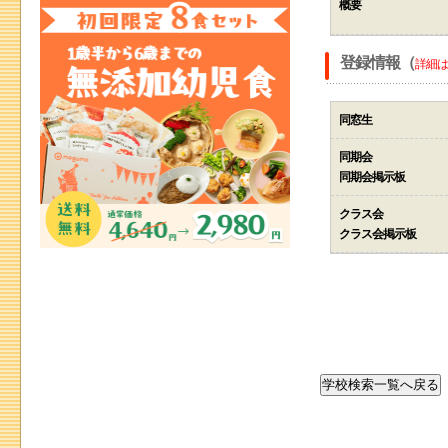
概要
登録情報（
詳細は
同窓生
同期会
同期会掲示板
クラス会
クラス会掲示板