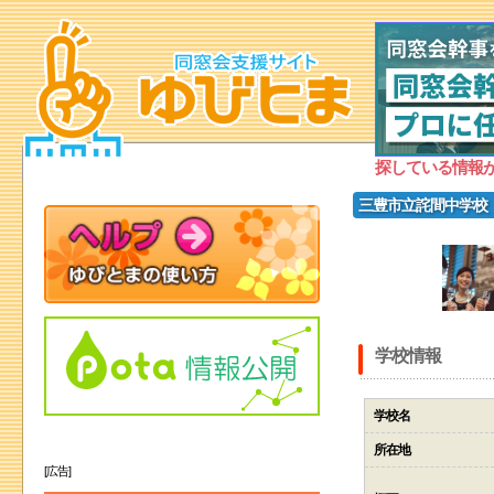
探している情報
三豊市立詫間中学校
学校情報
学校名
所在地
[広告]