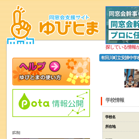
探している情報
有田川町立安諦中学
学校情報
学校名
所在地
[広告]