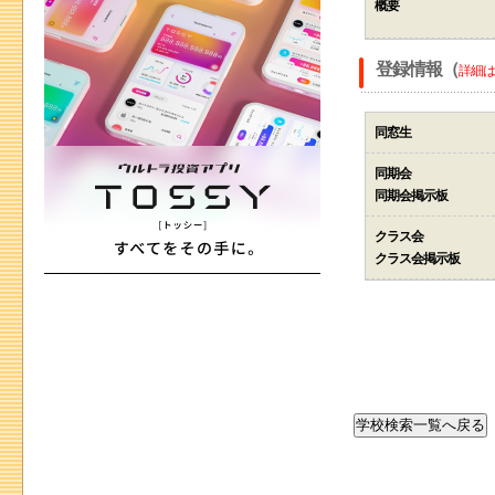
概要
登録情報（
詳細は
同窓生
同期会
同期会掲示板
クラス会
クラス会掲示板