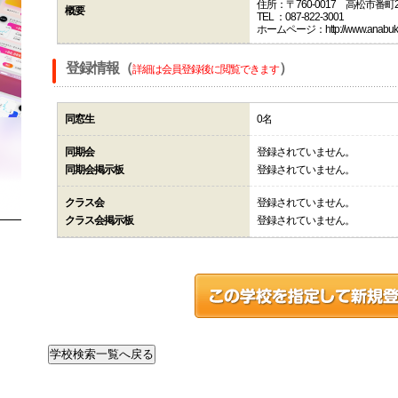
住所：〒760-0017 高松市番町2-
概要
TEL ：087-822-3001
ホームページ：http://www.anabuki.a
登録情報（
）
詳細は会員登録後に閲覧できます
同窓生
0名
同期会
登録されていません。
同期会掲示板
登録されていません。
クラス会
登録されていません。
クラス会掲示板
登録されていません。