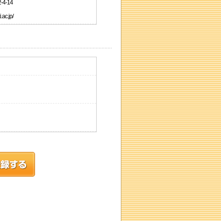
4-14
c.jp/