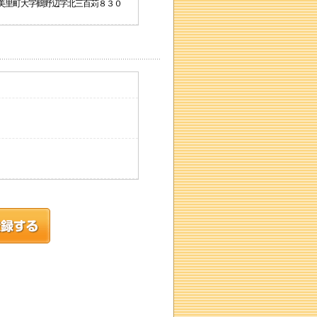
会津美里町大字鶴野辺字北三百苅８３０