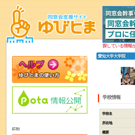
探している情報
愛知大学大学院
学校情報
学校名
所在地
[広告]
概要