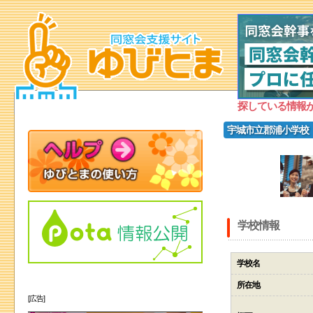
探している情報
宇城市立郡浦小学校
学校情報
学校名
所在地
[広告]