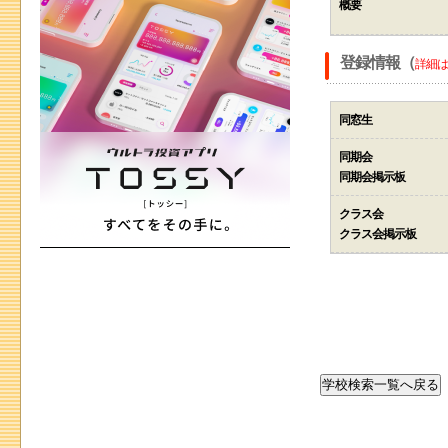
概要
登録情報（
詳細は
同窓生
同期会
同期会掲示板
クラス会
クラス会掲示板