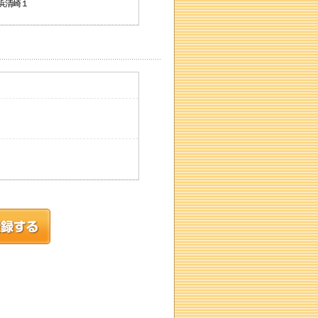
川浜清崎１