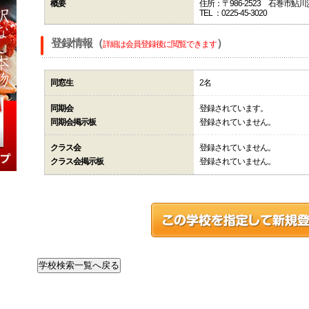
概要
住所：〒986-2523 石巻市鮎
TEL ：0225-45-3020
登録情報（
）
詳細は会員登録後に閲覧できます
同窓生
2名
同期会
登録されています。
同期会掲示板
登録されていません。
クラス会
登録されていません。
クラス会掲示板
登録されていません。