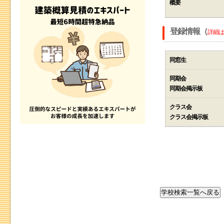
概要
登録情報（
詳細は
同窓生
同期会
同期会掲示板
クラス会
クラス会掲示板