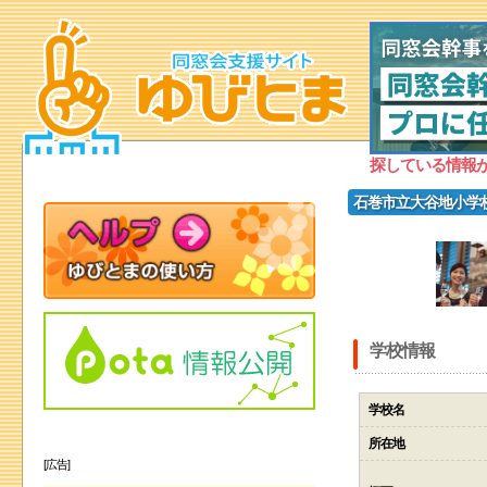
探している情報
石巻市立大谷地小学
学校情報
学校名
所在地
[広告]