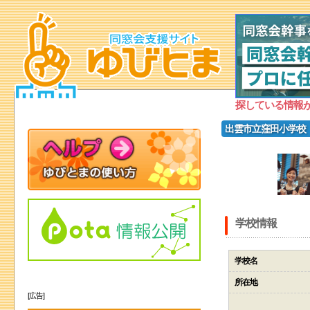
探している情報
出雲市立窪田小学校
学校情報
学校名
所在地
[広告]