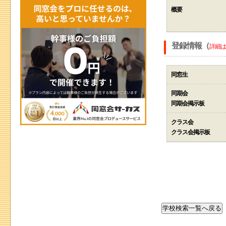
概要
登録情報（
詳細は
同窓生
同期会
同期会掲示板
クラス会
クラス会掲示板