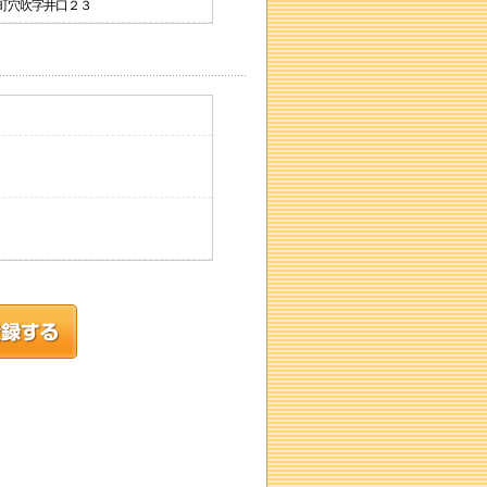
吹町穴吹字井口２３